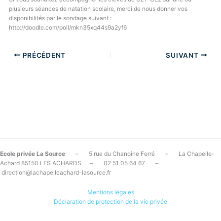
plusieurs séances de natation scolaire, merci de nous donner vos
disponibilités par le sondage suivant :
http://doodle.com/poll/mkn35xq44s9a2yf6
PRÉCÉDENT
SUIVANT
Ecole privée La Source
– 5 rue du Chanoine Ferré – La Chapelle-
Achard 85150 LES ACHARDS – 02 51 05 64 67 –
direction@lachapelleachard-lasource.fr
Mentions légales
Déclaration de protection de la vie privée