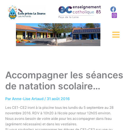
Aller
au
contenu
Accompagner les séances
de natation scolaire…
Par
Anne-Lise Artaud
/
31 août 2016
Les CE1-CE2 iront à la piscine tous les lundis du 5 septembre au 28
novembre 2016. RDV à 10h20 à l’école pour retour 12h05 environ.
Nous avons besoin de votre aide pour les accompagner dans l’eau
(agrément nécessaire) et dans les vestiaires.
Si vous souhaitez accompagner les élèves de CE1-CE2 sur une ou