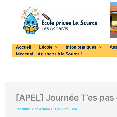
Aller
au
contenu
Accueil
L’école
Infos pratiques
Ass
Mécénat – Agissons à la Source !
[APEL] Journée T’es pas 
Par
Anne-Lise Artaud
/
11 janvier 2024