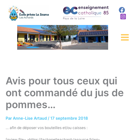
Aller
au
contenu
Avis pour tous ceux qui
ont commandé du jus de
pommes…
Par
Anne-Lise Artaud
/
17 septembre 2018
… afin de déposer vos bouteilles et/ou caisses :
[gview file= »https://lachapelleachard-lasource.fr/wp-