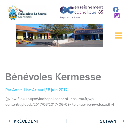
Aller
au
contenu
Bénévoles Kermesse
Par
Anne-Lise Artaud
/
8 juin 2017
[gview file= »https://lachapelleachard-lasource.fr/wp-
content/uploads/2017/06/2017-06-08-Relance-bénévoles.pdf »]
PRÉCÉDENT
SUIVANT