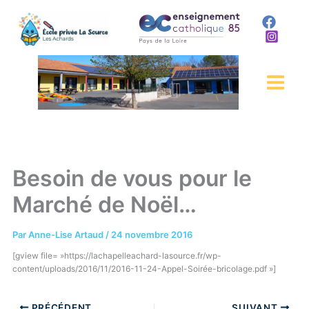
Aller
au
contenu
Besoin de vous pour le
Marché de Noël…
Par
Anne-Lise Artaud
/
24 novembre 2016
[gview file= »https://lachapelleachard-lasource.fr/wp-
content/uploads/2016/11/2016-11-24-Appel-Soirée-bricolage.pdf »]
PRÉCÉDENT
SUIVANT