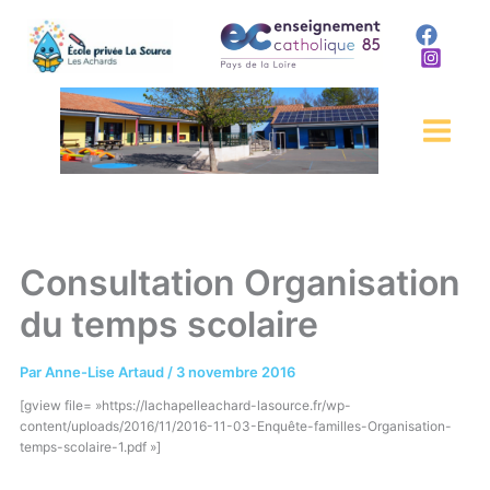
Aller
au
contenu
Consultation Organisation
du temps scolaire
Par
Anne-Lise Artaud
/
3 novembre 2016
[gview file= »https://lachapelleachard-lasource.fr/wp-
content/uploads/2016/11/2016-11-03-Enquête-familles-Organisation-
temps-scolaire-1.pdf »]