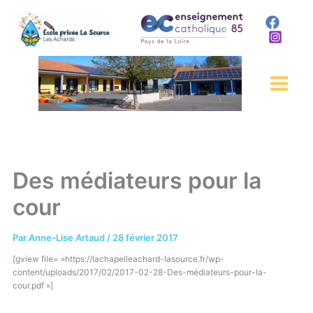
Aller
au
contenu
Des médiateurs pour la
cour
Par
Anne-Lise Artaud
/
28 février 2017
[gview file= »https://lachapelleachard-lasource.fr/wp-
content/uploads/2017/02/2017-02-28-Des-médiateurs-pour-la-
cour.pdf »]