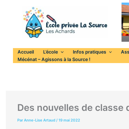
Aller
au
contenu
Accueil
L’école
Infos pratiques
Ass
Mécénat – Agissons à la Source !
Des nouvelles de classe
Par
Anne-Lise Artaud
/
19 mai 2022