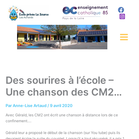
Aller
au
contenu
Des sourires à l’école –
Une chanson des CM2…
Par
Anne-Lise Artaud
/
9 avril 2020
Avec Gérald, les CM2 ont écrit une chanson à distance lors de ce
confinement….
Gérald leur a proposé le début de la chanson (sur You tube) puis ils
devaient écrire la suite du couplet. Lorsqu’il a tout récupéré, il a pris 1