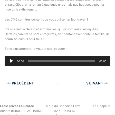
phrase/élève, en a remanié quelques unes mais pas beaucoup pour la
rime ou la rythmique….
Les CM2 sont très contents de vous présenter leur travail !
Bravo à eux, à Gérald et aux familles, qui se sont aussi impliquées.
Certains parents se sont enregistrés, en chantant avec toute la famille, de
beaux souvenirs pour tous !
Sans plus attendre, je vous laisse l’écouter !
Lecteur
00:00
00:00
audio
PRÉCÉDENT
SUIVANT
Ecole privée La Source
– 5 rue du Chanoine Ferré – La Chapelle-
Achard 85150 LES ACHARDS – 02 51 05 64 67 –