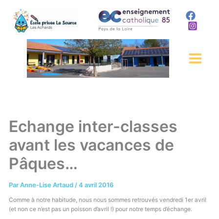
Aller
au
contenu
Echange inter-classes
avant les vacances de
Pâques…
Par
Anne-Lise Artaud
/
4 avril 2016
Comme à notre habitude, nous nous sommes retrouvés vendredi 1er avril
(et non ce n’est pas un poisson d’avril !) pour notre temps d’échange.