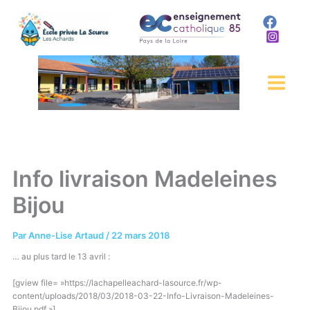
Aller
au
contenu
Info livraison Madeleines
Bijou
Par
Anne-Lise Artaud
/
22 mars 2018
… au plus tard le 13 avril :
[gview file= »https://lachapelleachard-lasource.fr/wp-
content/uploads/2018/03/2018-03-22-Info-Livraison-Madeleines-
Bijou.pdf »]