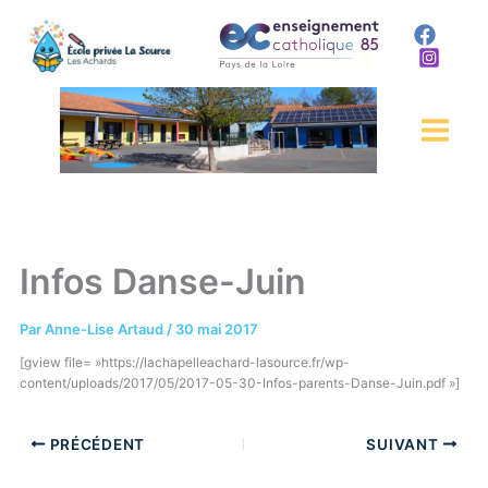
Aller
au
contenu
Infos Danse-Juin
Par
Anne-Lise Artaud
/
30 mai 2017
[gview file= »https://lachapelleachard-lasource.fr/wp-
content/uploads/2017/05/2017-05-30-Infos-parents-Danse-Juin.pdf »]
PRÉCÉDENT
SUIVANT