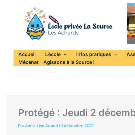
Aller
au
contenu
Accueil
L’école
Infos pratiques
Ass
Mécénat – Agissons à la Source !
Protégé : Jeudi 2 décemb
Par
Anne-Lise Artaud
/
1 décembre 2021