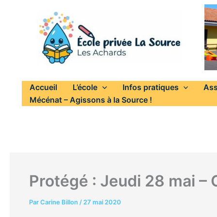
Aller
au
contenu
Accueil
L’école
Infos pratiques
Ass
Mécénat – Agissons à la Source !
Protégé : Jeudi 28 mai –
Par
Carine Billon
/
27 mai 2020