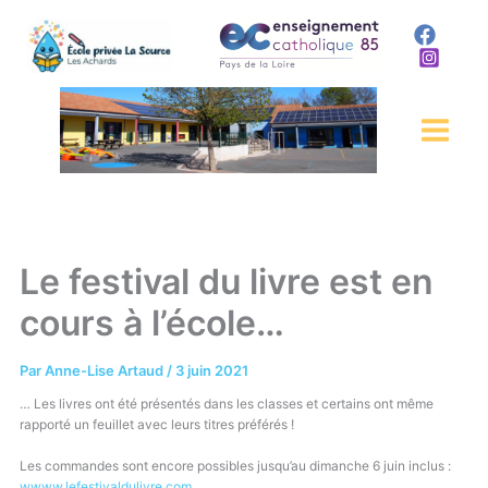
Aller
au
contenu
Le festival du livre est en
cours à l’école…
Par
Anne-Lise Artaud
/
3 juin 2021
… Les livres ont été présentés dans les classes et certains ont même
rapporté un feuillet avec leurs titres préférés !
Les commandes sont encore possibles jusqu’au dimanche 6 juin inclus :
wwww.lefestivaldulivre.com