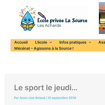
Aller
au
contenu
Accueil
L’école
Infos pratiques
Ass
Mécénat – Agissons à la Source !
Le sport le jeudi…
Par
Anne-Lise Artaud
/
10 septembre 2018