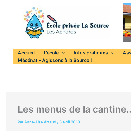
Aller
au
contenu
Accueil
L’école
Infos pratiques
Ass
Mécénat – Agissons à la Source !
Les menus de la cantine
Par
Anne-Lise Artaud
/
5 avril 2018