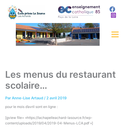
Aller
au
contenu
Les menus du restaurant
scolaire…
Par
Anne-Lise Artaud
/
2 avril 2019
pour le mois d’avril sont en ligne :
[gview file= »https://lachapelleachard-lasource.fr/wp-
content/uploads/2019/04/2019-04-Menus-LCA.pdf »]