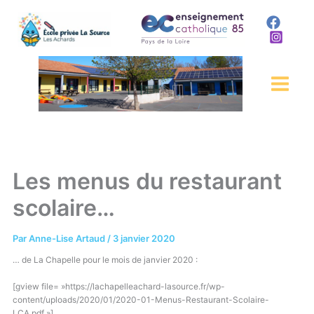
Aller
au
contenu
Les menus du restaurant
scolaire…
Par
Anne-Lise Artaud
/
3 janvier 2020
… de La Chapelle pour le mois de janvier 2020 :
[gview file= »https://lachapelleachard-lasource.fr/wp-
content/uploads/2020/01/2020-01-Menus-Restaurant-Scolaire-
LCA.pdf »]