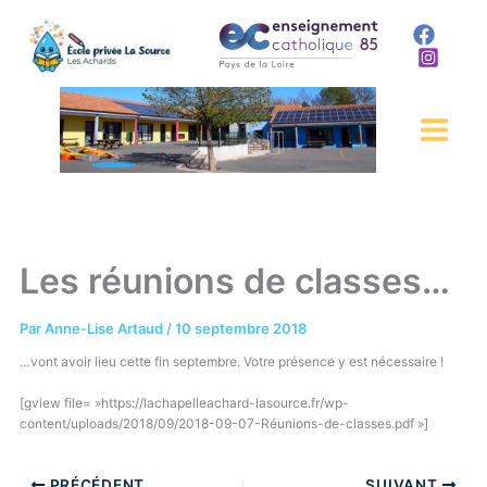
Aller
au
contenu
Les réunions de classes…
Par
Anne-Lise Artaud
/
10 septembre 2018
…vont avoir lieu cette fin septembre. Votre présence y est nécessaire !
[gview file= »https://lachapelleachard-lasource.fr/wp-
content/uploads/2018/09/2018-09-07-Réunions-de-classes.pdf »]
PRÉCÉDENT
SUIVANT