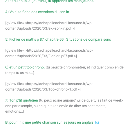
3) Et du coup, aujourd’hui, tu apprends tes mots jaunes.
4) Voici ta fiche des exercices du son in
[gview file= »https://lachapelleachard-lasource.fr/wp-
content/uploads/2020/03/ex.-son-in.pdf »]
5) Fichier de maths p 87, chapitre 66 : Situations de comparaisons
[gview file= »https://lachapelleachard-lasource.fr/wp-
content/uploads/2020/03/Fichier-p87.pdf »]
6) et un petit top chrono:
(tu peux te chronométrer, et indiquer combien de
temps tu as mis…)
[gview file= »https://lachapelleachard-lasource.fr/wp-
content/uploads/2020/03/Top-chrono-1.pdf »]
7) Ton p’tit quotidien
(tu peux écrire aujourd’hui ce que tu as fait ce week-
end par exemple, ou ce que tu as envie de dire: tes sentiments,
émotions…)
Et pour finir, une petite chanson sur les jours en anglais
!
Ici