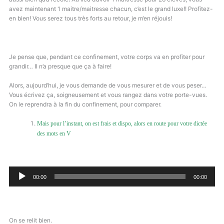
avez maintenant 1 maitre/maitresse chacun, c’est le grand luxe!! Profitez-
en bien! Vous serez tous très forts au retour, je m’en réjouis!
Je pense que, pendant ce confinement, votre corps va en profiter pour
grandir… Il n’a presque que ça à faire!
Alors, aujourd’hui, je vous demande de vous mesurer et de vous peser…
Vous écrivez ça, soigneusement et vous rangez dans votre porte-vues.
On le reprendra à la fin du confinement, pour comparer.
Mais pour l’instant, on est frais et dispo, alors en route pour votre dictée
des mots en V
Lecteur
00:00
00:00
audio
On se relit bien.