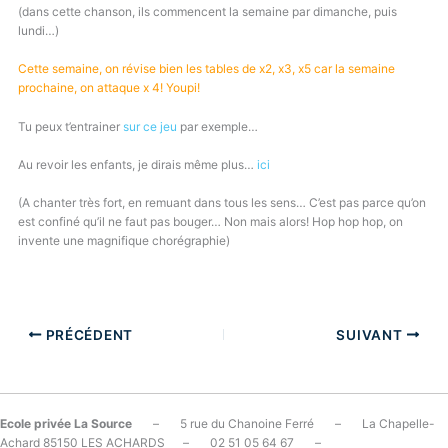
(dans cette chanson, ils commencent la semaine par dimanche, puis
lundi…)
Cette semaine, on révise bien les tables de x2, x3, x5 car la semaine
prochaine, on attaque x 4! Youpi!
Tu peux t’entrainer
sur ce jeu
par exemple…
Au revoir les enfants, je dirais même plus…
ici
(A chanter très fort, en remuant dans tous les sens… C’est pas parce qu’on
est confiné qu’il ne faut pas bouger… Non mais alors! Hop hop hop, on
invente une magnifique chorégraphie)
PRÉCÉDENT
SUIVANT
Ecole privée La Source
– 5 rue du Chanoine Ferré – La Chapelle-
Achard 85150 LES ACHARDS – 02 51 05 64 67 –