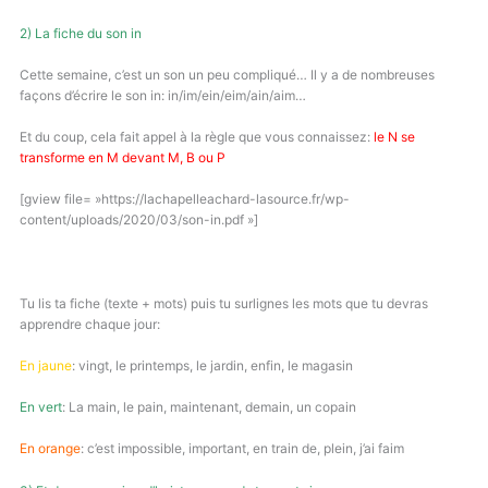
2) La fiche du son in
Cette semaine, c’est un son un peu compliqué… Il y a de nombreuses
façons d’écrire le son in: in/im/ein/eim/ain/aim…
Et du coup, cela fait appel à la règle que vous connaissez:
le N se
transforme en M devant M, B ou P
[gview file= »https://lachapelleachard-lasource.fr/wp-
content/uploads/2020/03/son-in.pdf »]
Tu lis ta fiche (texte + mots) puis tu surlignes les mots que tu devras
apprendre chaque jour:
En jaune
: vingt, le printemps, le jardin, enfin, le magasin
En vert
: La main, le pain, maintenant, demain, un copain
En orange
: c’est impossible, important, en train de, plein, j’ai faim