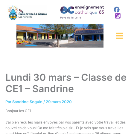
Aller
au
contenu
Lundi 30 mars – Classe de
CE1 – Sandrine
Par
Sandrine Seguin
/
29 mars 2020
Bonjour les CE1!
J’ai bien reçu les mails envoyés par vos parents avec votre travail et des
nouvelles de vous! Ca me fait très plaisir… Et je vois que vous travaillez
aussi bien qu’à l’école! Au lieu d’avoir 1 maitresse pour 26 élèves, vous