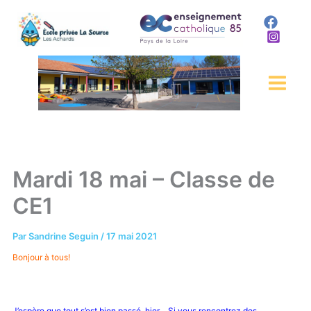
Aller
au
contenu
Mardi 18 mai – Classe de
CE1
Par
Sandrine Seguin
/
17 mai 2021
Bonjour à tous!
J’espère que tout s’est bien passé, hier… Si vous rencontrez des