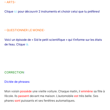
– ARTS-
Clique
ici
pour découvrir 2 instruments et choisir celui que tu préfères!
– QUESTIONNER LE MONDE-
Voici un épisode de « Sid le petit scientifique » qui t’informe sur les états
de l’eau. Clique
là.
CORRECTION
:
Dictée de phrases:
Mon voisin
possède
une vieille voiture. Chaque matin, il
emmène
sa fille à
l’école. Ils
passent
devant ma maison. L’automobile
est
très belle. Ses
phares
sont
puissants et ses fenêtres automatiques.