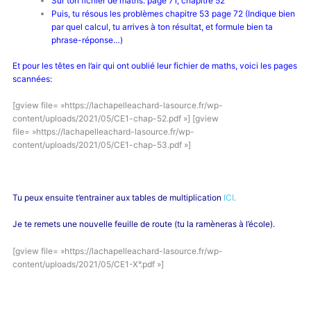
Sur ton fichier de maths: page 71, chapitre 52
Puis, tu résous les problèmes chapitre 53 page 72 (Indique bien
par quel calcul, tu arrives à ton résultat, et formule bien ta
phrase-réponse…)
Et pour les têtes en l’air qui ont oublié leur fichier de maths, voici les pages
scannées:
[gview file= »https://lachapelleachard-lasource.fr/wp-
content/uploads/2021/05/CE1-chap-52.pdf »] [gview
file= »https://lachapelleachard-lasource.fr/wp-
content/uploads/2021/05/CE1-chap-53.pdf »]
Tu peux ensuite t’entrainer aux tables de multiplication
ICI
.
Je te remets une nouvelle feuille de route (tu la ramèneras à l’école).
[gview file= »https://lachapelleachard-lasource.fr/wp-
content/uploads/2021/05/CE1-X°.pdf »]