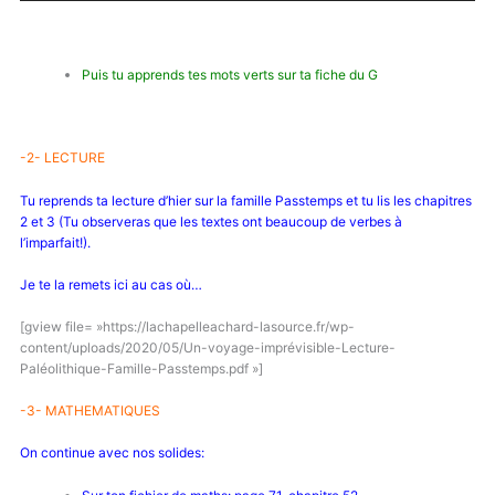
Puis tu apprends tes mots verts sur ta fiche du G
-2- LECTURE
Tu reprends ta lecture d’hier sur la famille Passtemps et tu lis les chapitres
2 et 3 (Tu observeras que les textes ont beaucoup de verbes à
l’imparfait!).
Je te la remets ici au cas où…
[gview file= »https://lachapelleachard-lasource.fr/wp-
content/uploads/2020/05/Un-voyage-imprévisible-Lecture-
Paléolithique-Famille-Passtemps.pdf »]
-3- MATHEMATIQUES
On continue avec nos solides: