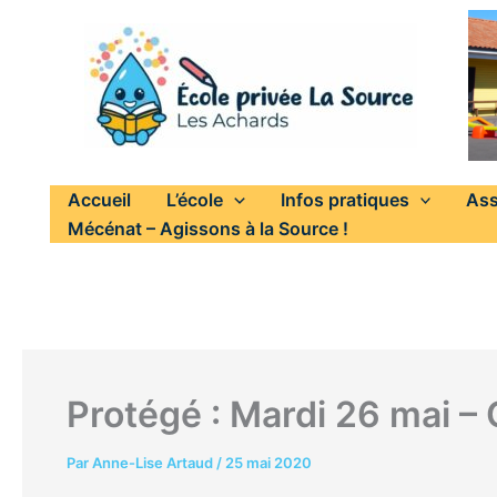
Aller
au
contenu
Accueil
L’école
Infos pratiques
Ass
Mécénat – Agissons à la Source !
Protégé : Mardi 26 mai –
Par
Anne-Lise Artaud
/
25 mai 2020