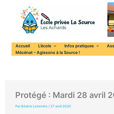
Aller
au
contenu
Accueil
L’école
Infos pratiques
Ass
Mécénat – Agissons à la Source !
Protégé : Mardi 28 avril 
Par
Béatrix Letendre
/
27 avril 2020