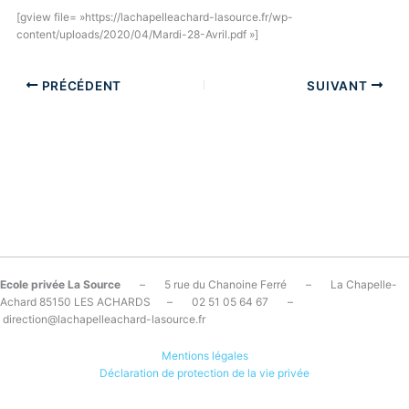
[gview file= »https://lachapelleachard-lasource.fr/wp-
content/uploads/2020/04/Mardi-28-Avril.pdf »]
PRÉCÉDENT
SUIVANT
Ecole privée La Source
– 5 rue du Chanoine Ferré – La Chapelle-
Achard 85150 LES ACHARDS – 02 51 05 64 67 –
direction@lachapelleachard-lasource.fr
Mentions légales
Déclaration de protection de la vie privée