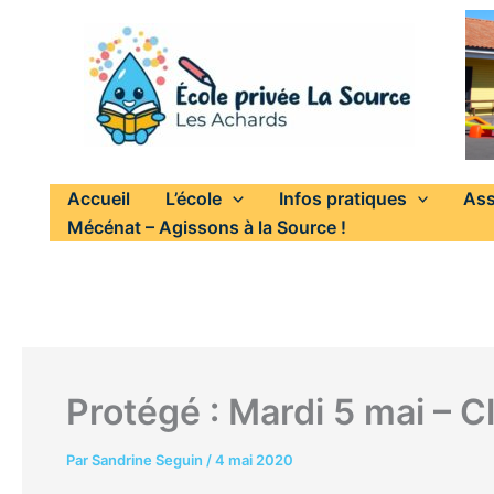
Aller
au
contenu
Accueil
L’école
Infos pratiques
Ass
Mécénat – Agissons à la Source !
Protégé : Mardi 5 mai – 
Par
Sandrine Seguin
/
4 mai 2020