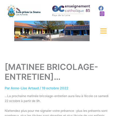
Aller
au
contenu
[MATINEE BRICOLAGE-
ENTRETIEN]…
Par
Anne-Lise Artaud
/
19 octobre 2022
…La prochaine matinée bricolage-entretien aura lieu à l’école ce samedi
22 octobre à partir de 9h.
N’attendez plus pour me signaler votre présence : plus les présents sont
nombreux, plus les tâches sont réparties et plus l’école de vos enfants