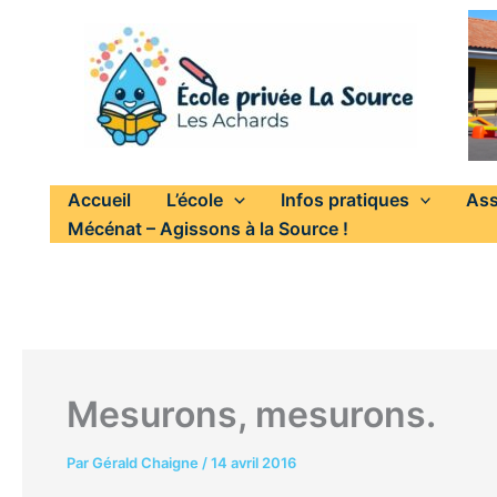
Aller
au
contenu
Accueil
L’école
Infos pratiques
Ass
Mécénat – Agissons à la Source !
Mesurons, mesurons.
Par
Gérald Chaigne
/
14 avril 2016