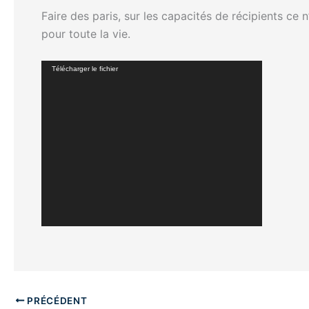
Faire des paris, sur les capacités de récipients ce n’
pour toute la vie.
Lecteur
Télécharger le fichier
vidéo
PRÉCÉDENT