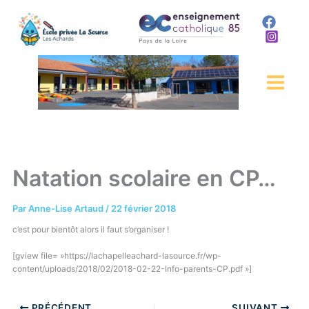
Aller
au
contenu
Natation scolaire en CP…
Par
Anne-Lise Artaud
/
22 février 2018
c’est pour bientôt alors il faut s’organiser !
[gview file= »https://lachapelleachard-lasource.fr/wp-
content/uploads/2018/02/2018-02-22-Info-parents-CP.pdf »]
PRÉCÉDENT
SUIVANT