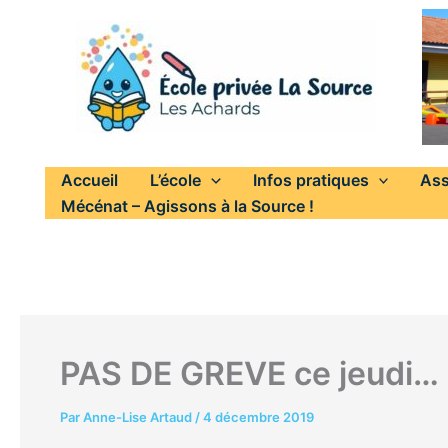
Aller
au
contenu
Accueil
L’école
Infos pratiques
Ass
Mécénat – Agissons à la Source !
PAS DE GREVE ce jeudi…
Par
Anne-Lise Artaud
/
4 décembre 2019