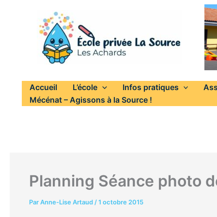
Aller
au
contenu
Accueil
L’école
Infos pratiques
Ass
Mécénat – Agissons à la Source !
Planning Séance photo 
Par
Anne-Lise Artaud
/
1 octobre 2015