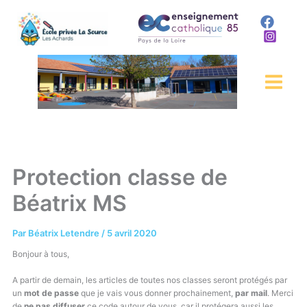
Aller
au
contenu
Protection classe de
Béatrix MS
Par
Béatrix Letendre
/
5 avril 2020
Bonjour à tous,
A partir de demain, les articles de toutes nos classes seront protégés par
un
mot de passe
que je vais vous donner prochainement,
par mail
. Merci
de
ne pas diffuser
ce code autour de vous, car il protégera aussi les