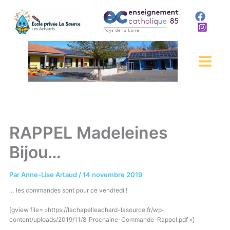
Aller
au
contenu
RAPPEL Madeleines
Bijou…
Par
Anne-Lise Artaud
/
14 novembre 2019
… les commandes sont pour ce vendredi !
[gview file= »https://lachapelleachard-lasource.fr/wp-
content/uploads/2019/11/8_Prochaine-Commande-Rappel.pdf »]