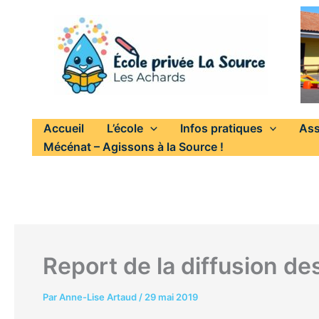
Aller
au
contenu
Accueil
L’école
Infos pratiques
Ass
Mécénat – Agissons à la Source !
Report de la diffusion d
Par
Anne-Lise Artaud
/
29 mai 2019