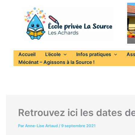
Aller
au
contenu
Accueil
L’école
Infos pratiques
Ass
Mécénat – Agissons à la Source !
Retrouvez ici les dates 
Par
Anne-Lise Artaud
/
9 septembre 2021