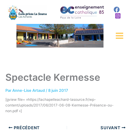
Aller
au
contenu
Spectacle Kermesse
Par
Anne-Lise Artaud
/
8 juin 2017
[gview file= »https://lachapelleachard-lasource.fr/wp-
content/uploads/2017/06/2017-06-08-Kermesse-Présence-ou-
non.pdf »]
PRÉCÉDENT
SUIVANT