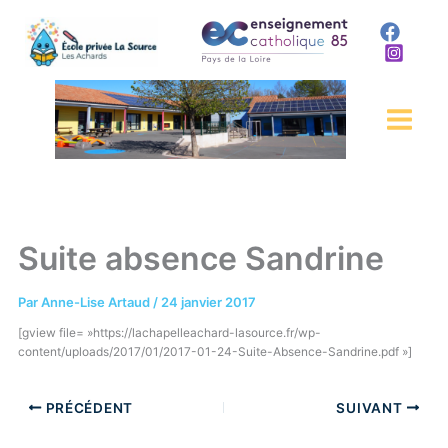
Aller
au
contenu
Suite absence Sandrine
Par
Anne-Lise Artaud
/
24 janvier 2017
[gview file= »https://lachapelleachard-lasource.fr/wp-
content/uploads/2017/01/2017-01-24-Suite-Absence-Sandrine.pdf »]
PRÉCÉDENT
SUIVANT