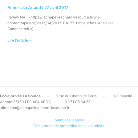
Anne-Lise Artaud
/
27 avril 2017
[gview file= »https://lachapelleachard-lasource.fr/wp-
content/uploads/2017/04/2017-04-27-Embauches-Anaïs-et-
Sandrine.pdf »]
Lire l’article »
Ecole privée La Source
– 5 rue du Chanoine Ferré – La Chapelle-
Achard 85150 LES ACHARDS – 02 51 05 64 67 –
direction@lachapelleachard-lasource.fr
Mentions légales
Déclaration de protection de la vie privée