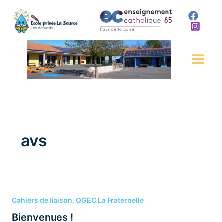
Aller
au
contenu
avs
Bienvenues
!
Cahiers de liaison
OGEC La Fraternelle
,
Bienvenues !