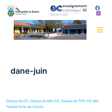
Aller
au
contenu
dane-juin
Souvenir
de
Classe de CP
Classe de MS-GS
Classe de TPS-PS-MS
,
,
,
Danse-
Temps forts de l'école
Juin