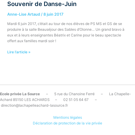
Souvenir de Danse-Juin
Anne-Lise Artaud
/
8 juin 2017
Mardi 6 juin 2017, c’était au tour de nos élèves de PS MS et GS de se
produire à la salle Beauséjour des Sables d’Olonne… Un grand bravo à
eux et à leurs enseignantes Béatrix et Carine pour le beau spectacle
offert aux familles mardi soir !
Lire l’article »
Ecole privée La Source
– 5 rue du Chanoine Ferré – La Chapelle-
Achard 85150 LES ACHARDS – 02 51 05 64 67 –
direction@lachapelleachard-lasource.fr
Mentions légales
Déclaration de protection de la vie privée