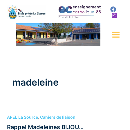
Aller
au
contenu
madeleine
Rappel
Madeleines
APEL La Source
Cahiers de liaison
,
BIJOU…
Rappel Madeleines BIJOU…