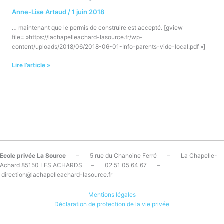
vider
Anne-Lise Artaud
/
1 juin 2018
et
démonter…
… maintenant que le permis de construire est accepté. [gview
file= »https://lachapelleachard-lasource.fr/wp-
content/uploads/2018/06/2018-06-01-Info-parents-vide-local.pdf »]
Lire l’article »
Ecole privée La Source
– 5 rue du Chanoine Ferré – La Chapelle-
Achard 85150 LES ACHARDS – 02 51 05 64 67 –
direction@lachapelleachard-lasource.fr
Mentions légales
Déclaration de protection de la vie privée