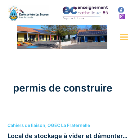
Aller
au
contenu
permis de construire
Local
de
Cahiers de liaison
OGEC La Fraternelle
,
stockage
Local de stockage à vider et démonter…
à