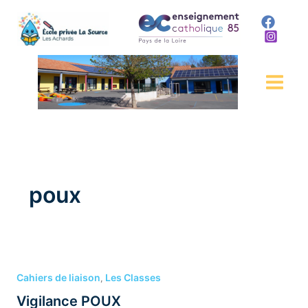
Aller
au
contenu
poux
Vigilance
POUX
Cahiers de liaison
Les Classes
,
Vigilance POUX