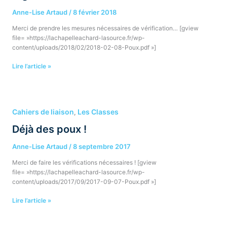
Anne-Lise Artaud
/
8 février 2018
Merci de prendre les mesures nécessaires de vérification… [gview
file= »https://lachapelleachard-lasource.fr/wp-
content/uploads/2018/02/2018-02-08-Poux.pdf »]
Lire l’article »
Déjà
des
Cahiers de liaison
Les Classes
,
poux
Déjà des poux !
!
Anne-Lise Artaud
/
8 septembre 2017
Merci de faire les vérifications nécessaires ! [gview
file= »https://lachapelleachard-lasource.fr/wp-
content/uploads/2017/09/2017-09-07-Poux.pdf »]
Lire l’article »