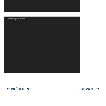
Lecteur
Télécharger le fichier
vidéo
PRÉCÉDENT
SUIVANT