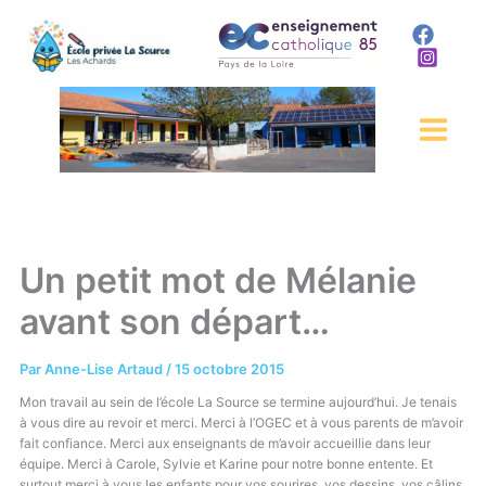
Aller
au
contenu
Un petit mot de Mélanie
avant son départ…
Par
Anne-Lise Artaud
/
15 octobre 2015
Mon travail au sein de l’école La Source se termine aujourd’hui. Je tenais
à vous dire au revoir et merci. Merci à l’OGEC et à vous parents de m’avoir
fait confiance. Merci aux enseignants de m’avoir accueillie dans leur
équipe. Merci à Carole, Sylvie et Karine pour notre bonne entente. Et
surtout merci à vous les enfants pour vos sourires, vos dessins, vos câlins,