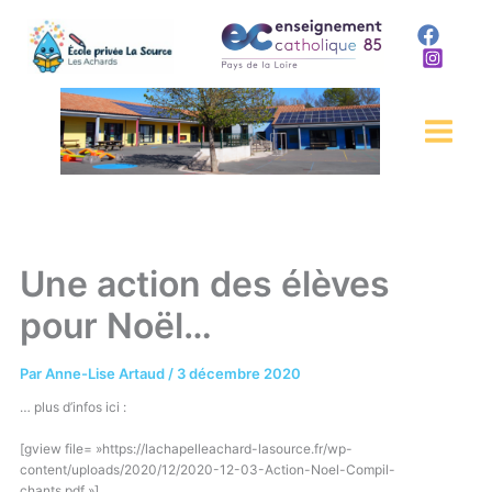
Aller
au
contenu
Une action des élèves
pour Noël…
Par
Anne-Lise Artaud
/
3 décembre 2020
… plus d’infos ici :
[gview file= »https://lachapelleachard-lasource.fr/wp-
content/uploads/2020/12/2020-12-03-Action-Noel-Compil-
chants.pdf »]