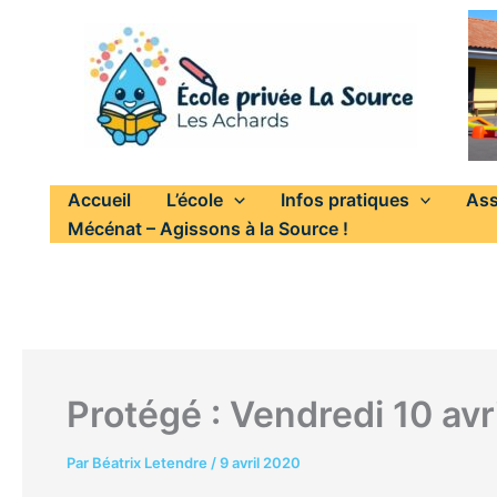
Aller
au
contenu
Accueil
L’école
Infos pratiques
Ass
Mécénat – Agissons à la Source !
Protégé : Vendredi 10 avr
Par
Béatrix Letendre
/
9 avril 2020