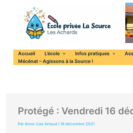
Aller
au
contenu
Accueil
L’école
Infos pratiques
Ass
Mécénat – Agissons à la Source !
Protégé : Vendredi 16 d
Par
Anne-Lise Artaud
/
16 décembre 2021