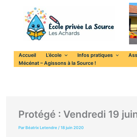
Aller
au
contenu
Accueil
L’école
Infos pratiques
Ass
Mécénat – Agissons à la Source !
Protégé : Vendredi 19 ju
Par
Béatrix Letendre
/
18 juin 2020