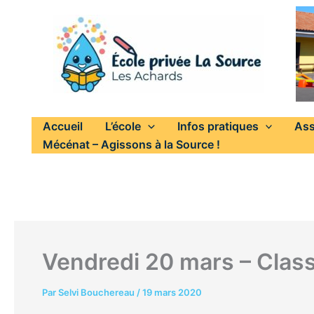
Aller
au
contenu
Accueil
L’école
Infos pratiques
Ass
Mécénat – Agissons à la Source !
Vendredi 20 mars – Class
Par
Selvi Bouchereau
/
19 mars 2020