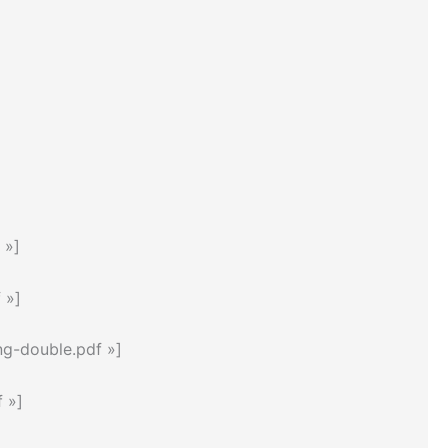
 »]
 »]
ng-double.pdf »]
 »]