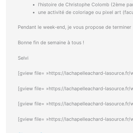
l’histoire de Christophe Colomb (2ème part
une activité de coloriage ou pixel art (facul
Pendant le week-end, je vous propose de terminer le 
Bonne fin de semaine à tous !
Selvi
[gview file= »https://lachapelleachard-lasource.f
[gview file= »https://lachapelleachard-lasource.f
[gview file= »https://lachapelleachard-lasource.
[gview file= »https://lachapelleachard-lasource.