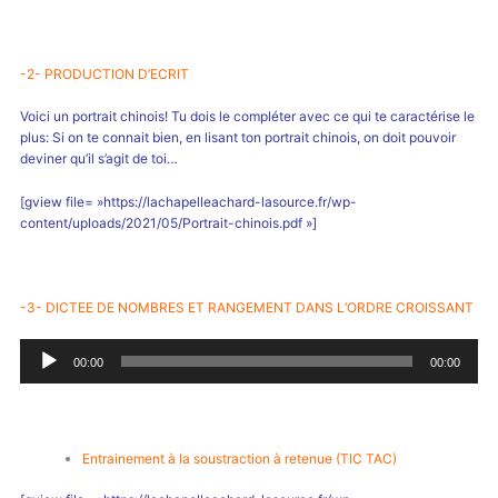
-2- PRODUCTION D’ECRIT
Voici un portrait chinois! Tu dois le compléter avec ce qui te caractérise le
plus: Si on te connait bien, en lisant ton portrait chinois, on doit pouvoir
deviner qu’il s’agit de toi…
[gview file= »https://lachapelleachard-lasource.fr/wp-
content/uploads/2021/05/Portrait-chinois.pdf »]
-3- DICTEE DE NOMBRES ET RANGEMENT DANS L’ORDRE CROISSANT
Lecteur
00:00
00:00
audio
Entrainement à la soustraction à retenue (TIC TAC)