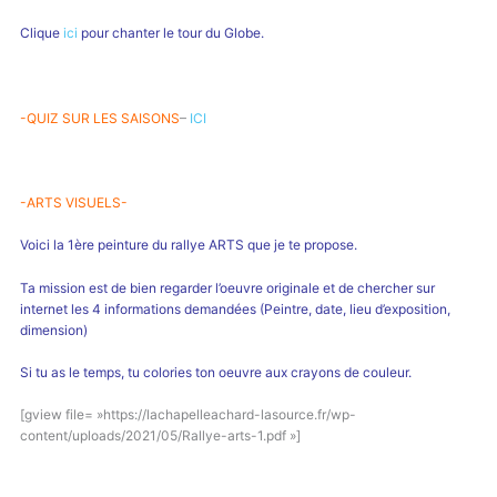
Clique
ici
pour chanter le tour du Globe.
-QUIZ SUR LES SAISONS
–
ICI
-ARTS VISUELS-
Voici la 1ère peinture du rallye ARTS que je te propose.
Ta mission est de bien regarder l’oeuvre originale et de chercher sur
internet les 4 informations demandées (Peintre, date, lieu d’exposition,
dimension)
Si tu as le temps, tu colories ton oeuvre aux crayons de couleur.
[gview file= »https://lachapelleachard-lasource.fr/wp-
content/uploads/2021/05/Rallye-arts-1.pdf »]