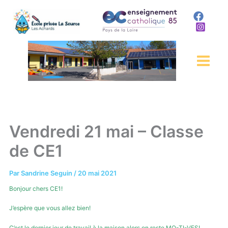
Aller
au
contenu
Vendredi 21 mai – Classe
de CE1
Par
Sandrine Seguin
/
20 mai 2021
Bonjour chers CE1!
J’espère que vous allez bien!
C’est le dernier jour de travail à la maison alors on reste MO-TI-VES!