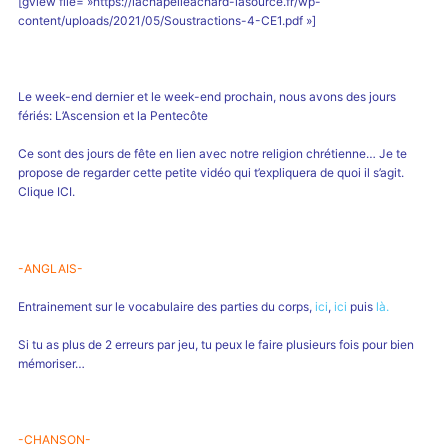
[gview file= »https://lachapelleachard-lasource.fr/wp-
content/uploads/2021/05/Soustractions-4-CE1.pdf »]
Le week-end dernier et le week-end prochain, nous avons des jours
fériés: L’Ascension et la Pentecôte
Ce sont des jours de fête en lien avec notre religion chrétienne… Je te
propose de regarder cette petite vidéo qui t’expliquera de quoi il s’agit.
Clique
ICI
.
-ANGLAIS-
Entrainement sur le vocabulaire des parties du corps,
ici
,
ici
puis
là.
Si tu as plus de 2 erreurs par jeu, tu peux le faire plusieurs fois pour bien
mémoriser…
-CHANSON-